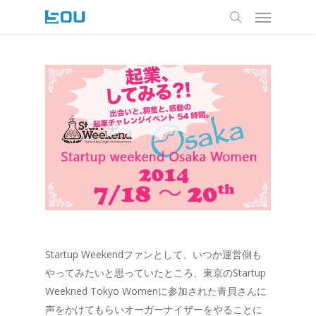
Menu
Skip
to
search
main
content
Startup Weekendファンとして、いつか運営側も
やってみたいと思っていたところ、東京のStartup
Weekned Tokyo Womenに参加された青貝さんに
声をかけてもらいオーガーナイザーをやることに