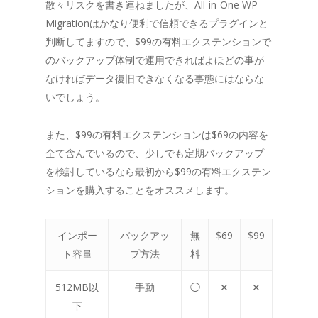
散々リスクを書き連ねましたが、All-in-One WP
Migrationはかなり便利で信頼できるプラグインと
判断してますので、$99の有料エクステンションで
のバックアップ体制で運用できればよほどの事が
なければデータ復旧できなくなる事態にはならな
いでしょう。
また、$99の有料エクステンションは$69の内容を
全て含んでいるので、少しでも定期バックアップ
を検討しているなら最初から$99の有料エクステン
ションを購入することをオススメします。
インポー
バックアッ
無
$69
$99
ト容量
プ方法
料
512MB以
手動
◯
✕
✕
下